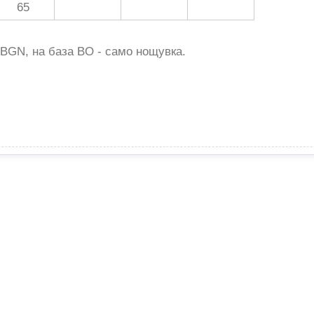
65
 BGN, на база BO - само нощувка.