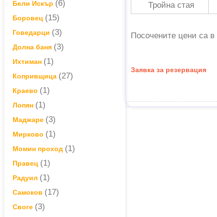
(6)
Бели Искър
Тройна стая
(15)
Боровец
(3)
Говедарци
Посочените цени са в
(3)
Долна баня
(1)
Ихтиман
Заявка за резервация
(27)
Копривщица
(1)
Краево
(1)
Лопян
(3)
Маджаре
(1)
Мирково
(1)
Момин проход
(1)
Правец
(1)
Радуил
(17)
Самоков
(3)
Своге