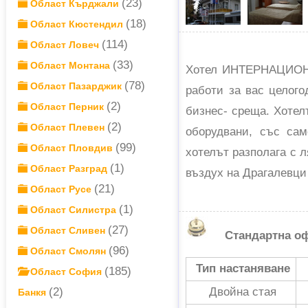
(23)
Област Кърджали
(18)
Област Кюстендил
(114)
Област Ловеч
(33)
Област Монтана
Хотел ИНТЕРНАЦИОНАЛ
(78)
Област Пазарджик
работи за вас целог
(2)
Област Перник
бизнес- среща. Хотел
(2)
Област Плевен
оборудвани, със сам
(99)
Област Пловдив
хотелът разполага с 
(1)
Област Разград
въздух на Драгалевци
(21)
Област Русе
(1)
Област Силистра
(27)
Област Сливен
Стандартна о
(96)
Област Смолян
Тип настаняване
(185)
Област София
(2)
Двойна стая
Банкя